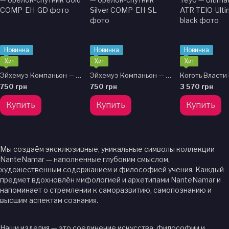
Новинка
Новинка
Новинка
Хит
Хит
Хит
Эйхемуэ Компаньон — брелок-спутник Gold
Эйхемуэ Компаньон — брелок-спутник Silver
750 грн
750 грн
3 570 грн
Купить
Купить
Купить
Мы создаём эксклюзивные, уникальные символы коллекции
NanteNamar — наполненные глубоким смыслом,
художественным содержанием и философией учения. Каждый
предмет вдохновлён мифологией и архетипами NanteNamar и
напоминает о стремлении к саморазвитию, самопознанию и
высшим аспектам сознания.
Наши изделия — это соединение искусства, философии и