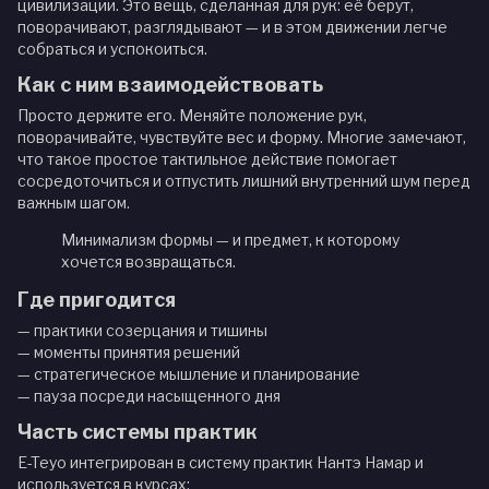
цивилизации. Это вещь, сделанная для рук: её берут,
поворачивают, разглядывают — и в этом движении легче
собраться и успокоиться.
Как с ним взаимодействовать
Просто держите его. Меняйте положение рук,
поворачивайте, чувствуйте вес и форму. Многие замечают,
что такое простое тактильное действие помогает
сосредоточиться и отпустить лишний внутренний шум перед
важным шагом.
Минимализм формы — и предмет, к которому
хочется возвращаться.
Где пригодится
— практики созерцания и тишины
— моменты принятия решений
— стратегическое мышление и планирование
— пауза посреди насыщенного дня
Часть системы практик
E-Teyo интегрирован в систему практик Нантэ Намар и
используется в курсах: