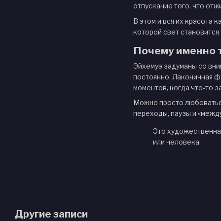
отпускание того, что отж
В этом и вся их красота к
которой свет становится 
Почему именно 
Эйхемуэ задуманы со вни
постоянно. Лаконичная фо
моментов, когда что-то з
Можно просто любоваться
переходы, паузы и «между
Это художественная
или человека.
Другие записи