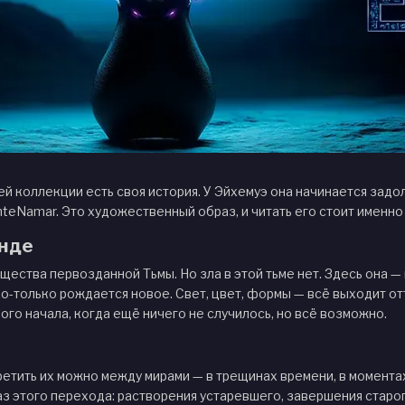
й коллекции есть своя история. У Эйхемуэ она начинается задолго
eNamar. Это художественный образ, и читать его стоит именно т
енде
щества первозданной Тьмы. Но зла в этой тьме нет. Здесь она — 
ко-только рождается новое. Свет, цвет, формы — всё выходит от
го начала, когда ещё ничего не случилось, но всё возможно.
ретить их можно между мирами — в трещинах времени, в моментах
з этого перехода: растворения устаревшего, завершения старог