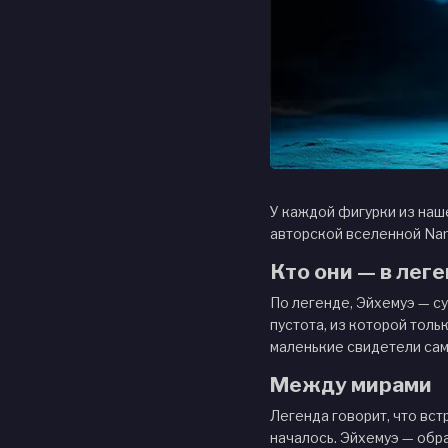
У каждой фигурки из наше
авторской вселенной Nant
Кто они — в лег
По легенде, Эйхемуэ — су
пустота, из которой толь
маленькие свидетели само
Между мирами
Легенда говорит, что вст
началось. Эйхемуэ — обра