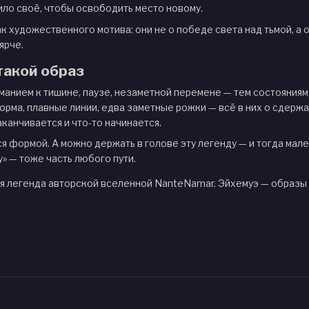
ило своё, чтобы освободить место новому.
ак художественного мотива: они не о победе света над тьмой, а о
ярче.
такой образ
манием к тишине, паузе, незаметной перемене — тем состояниям
рма, плавные линии, едва заметные рожки — всё в них о сдержа
аканчивается и что-то начинается.
 формой. А можно держать в голове эту легенду — и тогда мале
» — тоже часть любого пути.
 легенда авторской вселенной NanteNamar. Эйхемуэ — образы к