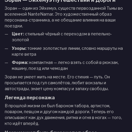
Зоран — один из Эйхемуэ, существ первозданной Тьмы во
вселенной NanteNamar. Это художественный образ
персонажа-странника, а не обещание влияния на ваши
поездки.
Цвет:
стильный чёрный с переходом в пепельно-
золотой
Узоры:
тонкие золотистые линии, словно маршруты на
карте ветра
Форма:
компактная — легко взять с собой в рюкзак,
машину, поезд или чемодан
Зоран не умеет жить на месте. Его стихия — путь. Он
просыпается под гул самолётов, любит вокзалы и
автострады, знает цену компасу и запаху свободы.
Легенда персонажа
В прошлой жизни он был бароном табора, артистом,
поваром, певцом и другом каждой дороги. Теперь его
описывают как дух движения, ритма и огня в ногах — того,
кто идёт вперёд.