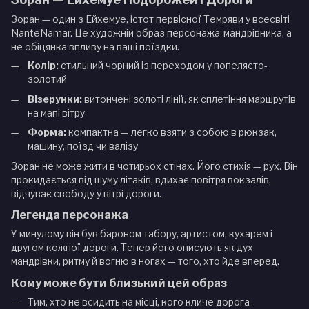
Зоран — один з Ейхемуе, істот первісної Темряви у всесвіті
NanteNamar. Це художній образ персонажа-мандрівника, а
не обіцянка впливу на ваші поїздки.
Колір:
стильний чорний із переходом у попелясто-
золотий
Візерунки:
витончені золоті лінії, як сплетіння маршрутів
на мапі вітру
Форма:
компактна — легко взяти з собою в рюкзак,
машину, поїзд чи валізу
Зоран не може жити в чотирьох стінах. Його стихія — рух. Він
прокидається від шуму літаків, вдихає повітря вокзалів,
відчуває свободу у вітрі дороги.
Легенда персонажа
У минулому він був бароном табору, артистом, кухарем і
другом кожної дороги. Тепер його описують як дух
мандрівки, ритму й вогню в ногах — того, хто йде вперед.
Кому може бути близький цей образ
Тим, хто не всидить на місці, кого кличе дорога