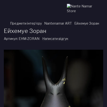
Предмети інтерʼєру
Nantenamar ART
Ейхемуе Зоран
Ейхемуе Зоран
Артикул:
EHM-ZORAN
Написати відгук