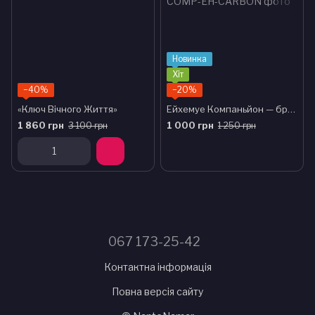
Новинка
Хіт
−40%
−20%
«Ключ Вічного Життя»
Ейхемуе Компаньйон — брелок-супутник CARBON
1 860 грн
1 000 грн
3 100 грн
1 250 грн
067 173-25-42
Контактна інформація
Повна версія сайту