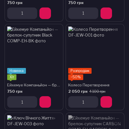
750 грн
750 грн
Новинка
Розпродаж
Хіт
−50%
Ейхемуе Компаньйон — брелок-супутник Black
Колесо Перетворення
750 грн
2 050 грн
4 100 грн