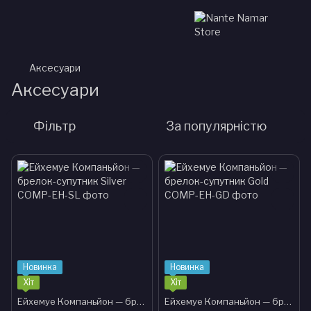
Аксесуари
Аксесуари
Фільтр
За популярністю
Новинка
Новинка
Хіт
Хіт
Ейхемуе Компаньйон — брелок-супутник Silver
Ейхемуе Компаньйон — брелок-супутник Gold