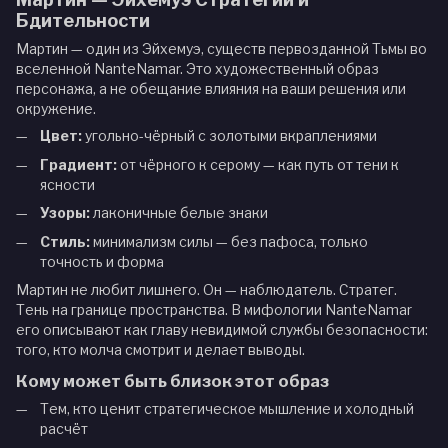
Бдительности
Мартин — один из Эйхемуэ, существ первозданной Тьмы во
вселенной NanteNamar. Это художественный образ
персонажа, а не обещание влияния на ваши решения или
окружение.
Цвет:
угольно-чёрный с золотыми вкраплениями
Градиент:
от чёрного к серому — как путь от тени к
ясности
Узоры:
лаконичные белые знаки
Стиль:
минимализм силы — без пафоса, только
точность и форма
Мартин не любит лишнего. Он — наблюдатель. Стратег.
Тень на границе пространства. В мифологии NanteNamar
его описывают как главу невидимой службы безопасности:
того, кто молча смотрит и делает выводы.
Кому может быть близок этот образ
Тем, кто ценит стратегическое мышление и холодный
расчёт