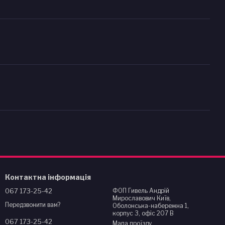
Контактна інформація
067 173-25-42
ФОП Гивель Андрій
Мирославович Київ,
Передзвонити вам?
Оболонська-набережна 1,
корпус 3, офіс 207 В
067 173-25-42
Мапа проїзду