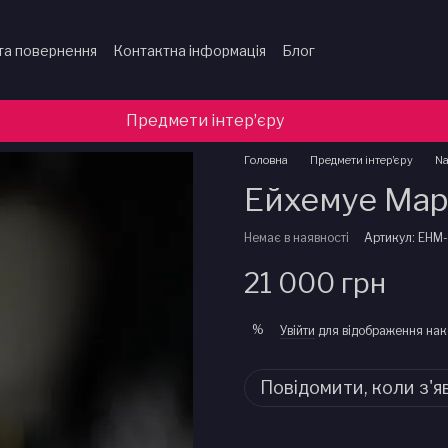
та повернення
Контактна інформація
Блог
Предмети інтерʼєру
Головна
Предмети інтерʼєру
N
Ейхемуе Мар
Немає в наявності
Артикул: EHM
21 000 грн
%
Увійти
для відображення нак
Повідомити, коли з'я