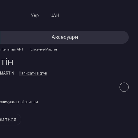
Укр
UAH
Аксесуари
antenamar ART
Ейхемуе Мартін
тін
-MARTIN
Написати відгук
опичувальної знижки
виться