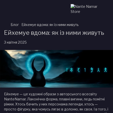
Блог
Ейхемуе вдома: як із ними живуть
Ейхемуе вдома: як із ними живуть
3 квітня 2025
Ейхемуе — це художні образи з авторського всесвіту
NanteNamar. Лаконічна форма, плавні вигини, ледь помітні
ріжки. Хтось бачить у них персонажа легенди, хтось —
просто фігурку, яка чомусь лягає в долоню, як своя. І в того, і