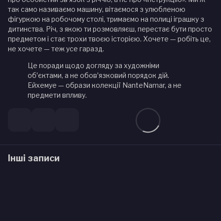
так само називаємо машину, вітаємося з улюбленою
фігуркою на робочому столі, тримаємо на полиці іграшку з
дитинства. Річ, з якою ти розмовляєш, перестає бути просто
предметом і стає трохи твоєю історією. Хочете — робіть це,
не хочете — теж усе гаразд.
Це поради щодо догляду за художніми
обʼєктами, а не обовʼязковий порядок дій.
Ейхемуе — образи колекції NanteNamar, а не
предмети впливу.
Інші записи