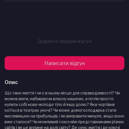
Додайте перший відгук
Написати відгук
Опис
Що таке життя і чи є в ньому місце для справедливості? Чи
можна жити, набиваючи власну кишеню, а потім просто
купити собі нове молоде тіло й іншу долю? Яка чортівня
коїться в театрах уночі? Чи може домогосподарка стати
мисливицею на прибульців, і як виправити минуле, якщо воно
вже сталося? Чи можливий союз між представниками різних
світів і як це вплине на долі світу? Де сенс життя і де ключі