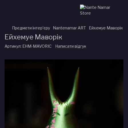
Предмети інтерʼєру
Nantenamar ART
Ейхемуе Маворік
Ейхемуе Маворік
Артикул:
EHM-MAVORIC
Написати відгук