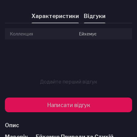
Характеристики
Відгуки
Коллекция
Ейхемує
Додайте перший відгук
Написати відгук
Опис
Маворік — Ейхемуе Природи та Стихій