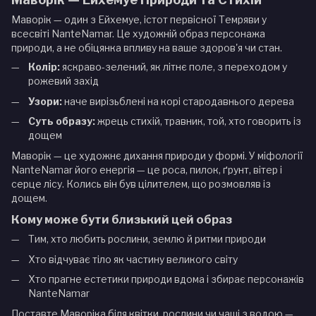
Маворік — один з Ейхемуе, істот первісної Темряви у
всесвіті NanteNamar. Це художній образ персонажа
природи, а не обіцянка впливу на ваше здоров'я чи стан.
Колір:
яскраво-зелений, як літнє поле, з переходом у
рожевий захід
Узори:
наче вирізьблені на корі стародавнього дерева
Суть образу:
жрець стихій, травник, той, хто говорить із
дощем
Маворік — це художнє дихання природи у формі. У міфології
NanteNamar його енергія — це роса, пилок, ґрунт, вітер і
серце лісу. Колись він був цілителем, що розмовляв із
дощем.
Кому може бути близький цей образ
Тим, хто любить рослини, землю й ритми природи
Хто відчуває тіло як частину великого світу
Хто прагне естетики природи вдома і збирає персонажів
NanteNamar
Поставте Маворіка біля квітки, рослини чи чаші з водою —