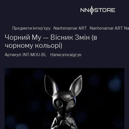
Предмети інтерʼєру
Nantenamar ART
Nantenamar ART N
Чорний Му — Вісник Змін (в
чорному кольорі)
Артикул:
INT-MOU-BL
Написати відгук