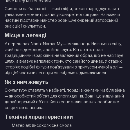
наче вітер між епохами.
Символи на балахоні — живі гліфи, кожен народжується в
унікальний момент розпису конкретної фігурки. На нижній
частині підставки майстер розміщує окремий авторський
знак цієї скульптури.
Місце в легенді
У переказах NanteNamar Му — мешканець Нижнього світу,
який не є демоном, але й не слуга. Він стоїть поза
традиційними ієрархіями: незалежний образ, що не нав'язує
шлях, а вказує напрямок тому, хто сам його шукає. У старих
історіях подібні фігури пов'язували з примусом чужої волі —
від цієї частини легенди ми свідомо відмовляємося.
Як з ним живуть
Скульптуру ставлять у кабінеті, поряд із книгами чи біля вікна
— як особистий об'єкт для споглядання. Зовні це вишуканий
дизайнерський об'єкт; його сенс залишається особистим
секретом власника.
Технічні характеристики
Матеріал: високоякісна смола