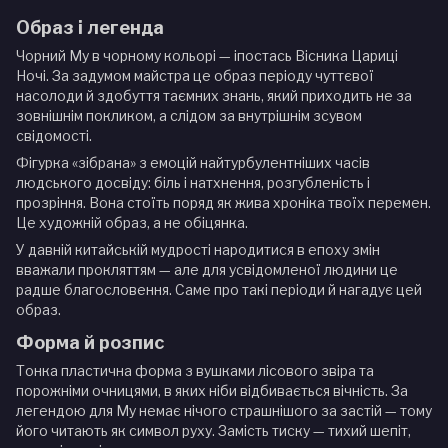
Образ і легенда
Чорний Му в чорному кольорі — іпостась Вісника Цариці
Ночі. За задумом майстра це образ періоду чуттєвої
насолоди й здобуття таємних знань, який приходить не за
зовнішнім покликом, а слідом за внутрішнім зсувом
свідомості.
Фігурка «зібрана» з емоцій найтурбулентніших часів
людського досвіду: біль і натхнення, розгубленість і
прозріння. Вона стоїть поряд як жива хроніка твоїх перемен.
Це художній образ, а не обіцянка.
У давній китайській мудрості народитися в епоху змін
вважали прокляттям — але для усвідомленої людини це
радше благословення. Саме про такі періоди й нагадує цей
образ.
Форма й розпис
Тонка пластична форма з вушками лісового звіра та
порожніми очницями, в яких ніби відбивається вічність. За
легендою для Му немає нічого страшнішого за застій — тому
його читають як символ руху. Замість тиску — тихий шепіт,